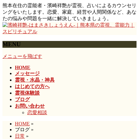
熊本在住の霊能者・濱崎祥艶が霊視、占いによるカウンセリ
ングをいたします。恋愛、家庭、経営や人間関係など、あな
たの悩みや問題を一緒に解決していきましょう。
MENU
メニューを飛ばす
HOME
メッセージ
霊視・水晶・神具
はじめての方へ
霊視体験談
ブログ
お問い合わせ
恋愛相談
HOME
»
ブログ
»
日常
»