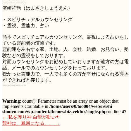
=========
濱崎祥艶（はまさきしょうえん）
・スピリチュアルカウンセリング
・霊視、霊能力、占い
熊本でスピリチュアルカウンセリング、霊視による占いをし
ている霊能者の濱崎です。
霊能運を左右する家、土地、人、会社、結婚、お見合い、受
験などの霊視をしております。
対面カウンセリングをお勧めしていおりますが遠方の方は電
話、メールでのカウンセリングを行っております。
授かった霊能力で、一人でも多くの方が幸せになられる導き
ができればと存じます。
=========
Warning
: count(): Parameter must be an array or an object that
implements Countable in
/home/users/0/too004/web/reishi-
shouen.com/wp-content/themes/biz-vektor/single.php
on line
47
←
私を護り神 白龍が動いた
龍神は、鳳凰になる、、
→