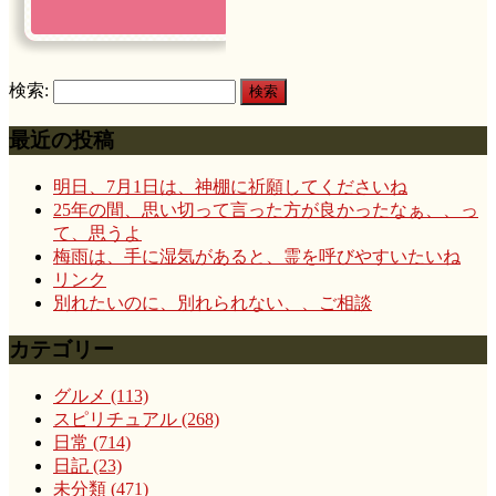
検索:
最近の投稿
明日、7月1日は、神棚に祈願してくださいね
25年の間、思い切って言った方が良かったなぁ、、っ
て、思うよ
梅雨は、手に湿気があると、霊を呼びやすいたいね
リンク
別れたいのに、別れられない、、ご相談
カテゴリー
グルメ (113)
スピリチュアル (268)
日常 (714)
日記 (23)
未分類 (471)