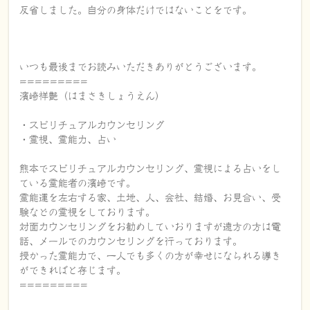
反省しました。自分の身体だけではないことをです。
いつも最後までお読みいただきありがとうございます。
=========
濱崎祥艶（はまさきしょうえん）
・スピリチュアルカウンセリング
・霊視、霊能力、占い
熊本でスピリチュアルカウンセリング、霊視による占いをし
ている霊能者の濱崎です。
霊能運を左右する家、土地、人、会社、結婚、お見合い、受
験などの霊視をしております。
対面カウンセリングをお勧めしていおりますが遠方の方は電
話、メールでのカウンセリングを行っております。
授かった霊能力で、一人でも多くの方が幸せになられる導き
ができればと存じます。
=========