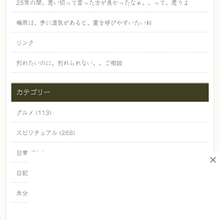
25年の間、思い切って言った方が良かったなぁ、、って、思うよ
梅雨は、手に湿気があると、霊を呼びやすいたいね
リンク
別れたいのに、別れられない、、ご相談
カテゴリー
グルメ (113)
スピリチュアル (268)
日常 (714)
×
日記 (23)
未分類 (471)