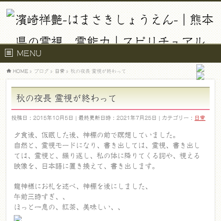
MENU
HOME
»
ブログ
»
日常
»
秋の夜長 霊視が終わって
秋の夜長 霊視が終わって
投稿日 : 2015年10月5日
最終更新日時 : 2021年7月25日
カテゴリー :
日常
夕食後、仮眠した後、神棚の前で瞑想していました。
自然と、霊視モードになり、書き出しては、霊視、書き出し
ては、霊視と、繰り返し、私の体に降りてくる詞や、視える
映像を、日本語に置き換えて、書き出します。
龍神様にお礼を述べ、神棚を後にしました、
午前三時すぎ、、
ほっと一息の、紅茶、美味しい、、