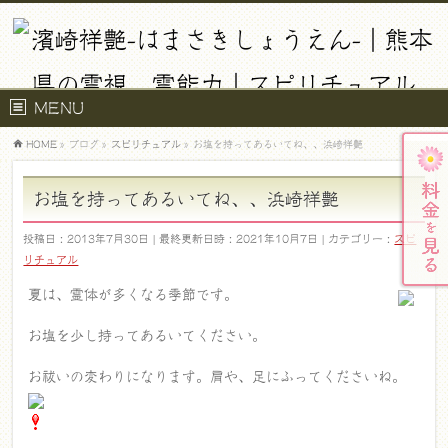
MENU
HOME
»
ブログ
»
スピリチュアル
»
お塩を持ってあるいてね、、浜崎祥艶
お塩を持ってあるいてね、、浜崎祥艶
投稿日 : 2013年7月30日
最終更新日時 : 2021年10月7日
カテゴリー :
スピ
リチュアル
夏は、霊体が多くなる季節です。
お塩を少し持ってあるいてください。
お祓いの変わりになります。肩や、足にふってくださいね。