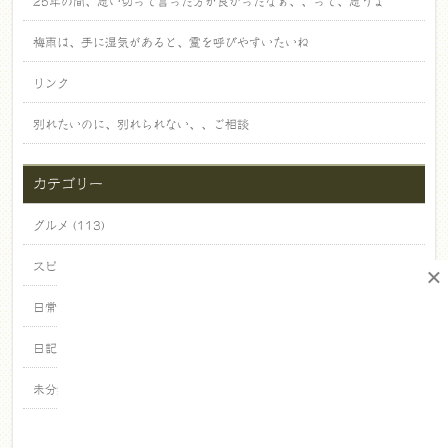
25年の間、思い切って言った方が良かったなぁ、、って、思うよ
梅雨は、手に湿気があると、霊を呼びやすいたいね
リンク
別れたいのに、別れられない、、ご相談
カテゴリー
グルメ (113)
スピリチュアル (268)
×
日常 (714)
日記 (23)
未分類 (471)