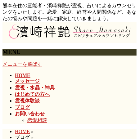
熊本在住の霊能者・濱崎祥艶が霊視、占いによるカウンセリ
ングをいたします。恋愛、家庭、経営や人間関係など、あな
たの悩みや問題を一緒に解決していきましょう。
MENU
メニューを飛ばす
HOME
メッセージ
霊視・水晶・神具
はじめての方へ
霊視体験談
ブログ
お問い合わせ
恋愛相談
HOME
»
ブログ
»