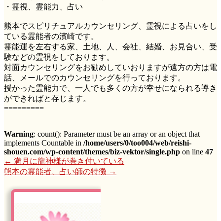
・霊視、霊能力、占い
熊本でスピリチュアルカウンセリング、霊視による占いをし
ている霊能者の濱崎です。
霊能運を左右する家、土地、人、会社、結婚、お見合い、受
験などの霊視をしております。
対面カウンセリングをお勧めしていおりますが遠方の方は電
話、メールでのカウンセリングを行っております。
授かった霊能力で、一人でも多くの方が幸せになられる導き
ができればと存じます。
=========
Warning
: count(): Parameter must be an array or an object that
implements Countable in
/home/users/0/too004/web/reishi-
shouen.com/wp-content/themes/biz-vektor/single.php
on line
47
←
満月に龍神様が巻き付いている
熊本の霊能者、占い師の特徴
→