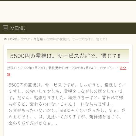
MENU
HOME
»
ブログ
»
未分類
»
5500円の霊視は。サービスだけど、信じて‼️
5500円の霊視は。サービスだけど、信じて‼️
投稿日 : 2022年7月23日
最終更新日時 : 2022年7月24日
カテゴリー :
未分
類
5500円の霊視は。サービスですが。しっかりと、霊視してい
ますし、お会いしてからも、霊視をしながらお話をしていま
す。だから、勉強なりました、頑張りまーすと、言われて帰
られると、変わるわけないじゃん！ になららますよ。
お金がもったいないから、5500円くらいだったら、まぁ、だ
めもとで！、、は、見抜いておりますが、龍神様を信じて、
変わりだすだけどなぁ、、